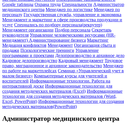
Google таблицы
Охрана труда
Специальности
Администратор
медицинского центра
Менеджер по логистике
Менеджер по
персоналу
Государственная служба, управление и экономика
Менеджмент и маркетинг в сфере производства продукции и
услуг
Специались по подбору персонала(рекрутер)
Менеджмент организации
Подбор персонала
Секретарь
руководителя
Управление человеческими ресурсами (HR-
менеджмент)
Администрирование бизнеса
Маркетинг
Медиация конфликтов
Менеджмент
Организация сбыта и
продажи
Психологические тренинги
Управление
программами и проектами
Делопроизводство и архивное дело
Кадровое делопроизводство
Кадровый менеджмент
Трудовое
право, миграционное и архивное законодательство
Менеджер
по работе на маркетплейсах
Семинар «Управленческий учет в
малом бизнесе»
Компьютерные курсы для учителей и
воспитателей
Информационные технологии. Работа на
интерактивной доске
Информационные технологии для
создания методических материалов (Excel)
Информационные
технологии для создания методических материалов (Word,
Excel, PowerPoint)
Информационные технологии для создания
методических материалов(PowerPoint)
Администратор медицинского центра