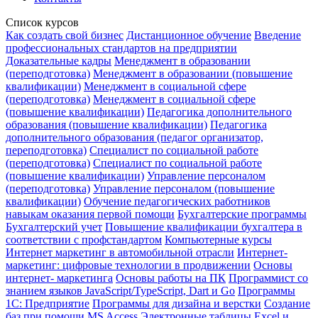
Список курсов
Как создать свой бизнес
Дистанционное обучение
Введение
профессиональных стандартов на предприятии
Доказательные кадры
Менеджмент в образовании
(переподготовка)
Менеджмент в образовании (повышение
квалификации)
Менеджмент в социальной сфере
(переподготовка)
Менеджмент в социальной сфере
(повышение квалификации)
Педагогика дополнительного
образования (повышение квалификации)
Педагогика
дополнительного образования (педагог организатор,
переподготовка)
Специалист по социальной работе
(переподготовка)
Специалист по социальной работе
(повышение квалификации)
Управление персоналом
(переподготовка)
Управление персоналом (повышение
квалификации)
Обучение педагогических работников
навыкам оказания первой помощи
Бухгалтерские программы
Бухгалтерский учет
Повышение квалификации бухгалтера в
соответствии с профстандартом
Компьютерные курсы
Интернет маркетинг в автомобильной отрасли
Интернет-
маркетинг: цифровые технологии в продвижении
Основы
интернет- маркетинга
Основы работы на ПК
Программист со
знанием языков JavaScript/TypeScript, Dart и Go
Программы
1С: Предприятие
Программы для дизайна и верстки
Создание
баз при помощи MS Access
Электронные таблицы Excel и