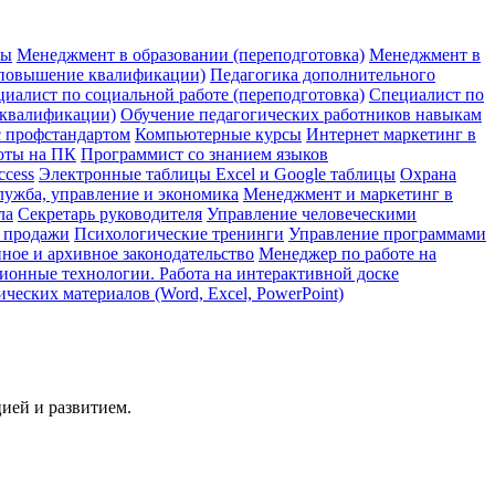
ры
Менеджмент в образовании (переподготовка)
Менеджмент в
(повышение квалификации)
Педагогика дополнительного
иалист по социальной работе (переподготовка)
Специалист по
 квалификации)
Обучение педагогических работников навыкам
с профстандартом
Компьютерные курсы
Интернет маркетинг в
оты на ПК
Программист со знанием языков
ccess
Электронные таблицы Excel и Google таблицы
Охрана
лужба, управление и экономика
Менеджмент и маркетинг в
ла
Секретарь руководителя
Управление человеческими
и продажи
Психологические тренинги
Управление программами
ное и архивное законодательство
Менеджер по работе на
онные технологии. Работа на интерактивной доске
еских материалов (Word, Excel, PowerPoint)
ией и развитием.