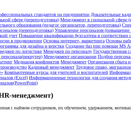
офессиональных стандартов на предприятии
Доказательные кад
ьной сфере (переподготовка)
Менеджмент в социальной сфере 
льного образования (педагог организатор, переподготовка)
Спец
соналом (переподготовка)
Управление персоналом (повышение
кий учет
Повышение квалификации бухгалтера в соответствии 
логии в продвижении
Основы интернет- маркетинга
Основы раб
ограммы для дизайна и верстки
Создание баз при помощи MS A
неджер по логистике
Менеджер по персоналу
Государственная с
 персонала(рекрутер)
Менеджмент организации
Подбор персона
кетинг
Медиация конфликтов
Менеджмент
Организация сбыта 
производство
Кадровый менеджмент
Трудовое право, миграцион
е»
Компьютерные курсы для учителей и воспитателей
Информаци
иалов (Excel)
Информационные технологии для создания методич
иалов(PowerPoint)
(HR-менеджмент)
анная с наймом сотрудников, их обучением, удержанием, мотивац