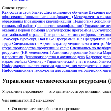
Список курсов
Как создать свой бизнес
Дистанционное обучение
Введение пр
образовании (повышение квалификации)
Менеджмент в социал
образования (повышение квалификации)
Педагогика дополните
социальной работе (повышение квалификации)
Управление пер
оказания первой помощи
Бухгалтерские программы
Бухгалтерс
автомобильной отрасли
Интернет-маркетинг: цифровые техно
JavaScript/TypeScript, Dart и Go
Программы 1С: Предприятие
Пр
труда
Специальности
Администратор медицинского центра
Ме
сфере производства продукции и услуг
Специались по подбору
ресурсами (HR-менеджмент)
Администрирование бизнеса
Мар
и проектами
Делопроизводство и архивное дело
Кадровое дело
маркетплейсах
Семинар «Управленческий учет в малом бизнес
Информационные технологии для создания методических матер
Информационные технологии для создания методических матер
Управление человеческими ресурсами 
Управление персоналом — это деятельность организации, связ
Чем занимается HR менеджер?
Он оценивает потребности в персонале.