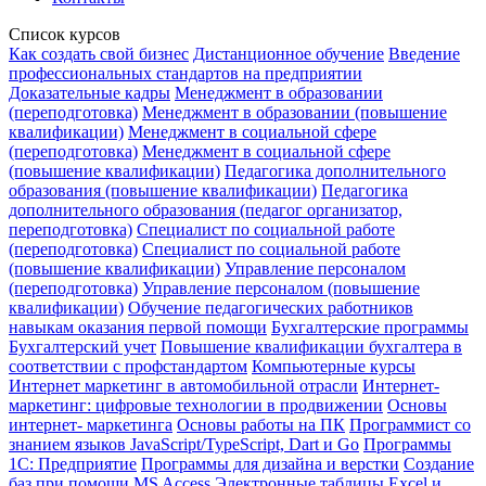
Список курсов
Как создать свой бизнес
Дистанционное обучение
Введение
профессиональных стандартов на предприятии
Доказательные кадры
Менеджмент в образовании
(переподготовка)
Менеджмент в образовании (повышение
квалификации)
Менеджмент в социальной сфере
(переподготовка)
Менеджмент в социальной сфере
(повышение квалификации)
Педагогика дополнительного
образования (повышение квалификации)
Педагогика
дополнительного образования (педагог организатор,
переподготовка)
Специалист по социальной работе
(переподготовка)
Специалист по социальной работе
(повышение квалификации)
Управление персоналом
(переподготовка)
Управление персоналом (повышение
квалификации)
Обучение педагогических работников
навыкам оказания первой помощи
Бухгалтерские программы
Бухгалтерский учет
Повышение квалификации бухгалтера в
соответствии с профстандартом
Компьютерные курсы
Интернет маркетинг в автомобильной отрасли
Интернет-
маркетинг: цифровые технологии в продвижении
Основы
интернет- маркетинга
Основы работы на ПК
Программист со
знанием языков JavaScript/TypeScript, Dart и Go
Программы
1С: Предприятие
Программы для дизайна и верстки
Создание
баз при помощи MS Access
Электронные таблицы Excel и