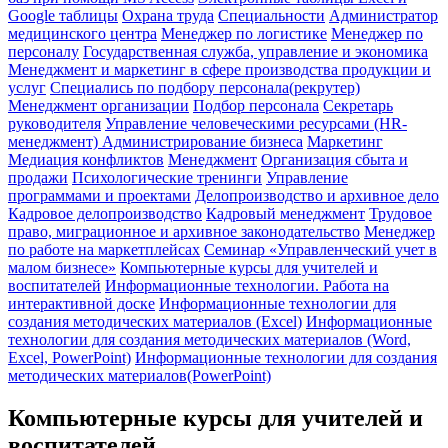
Google таблицы
Охрана труда
Специальности
Администратор
медицинского центра
Менеджер по логистике
Менеджер по
персоналу
Государственная служба, управление и экономика
Менеджмент и маркетинг в сфере производства продукции и
услуг
Специались по подбору персонала(рекрутер)
Менеджмент организации
Подбор персонала
Секретарь
руководителя
Управление человеческими ресурсами (HR-
менеджмент)
Администрирование бизнеса
Маркетинг
Медиация конфликтов
Менеджмент
Организация сбыта и
продажи
Психологические тренинги
Управление
программами и проектами
Делопроизводство и архивное дело
Кадровое делопроизводство
Кадровый менеджмент
Трудовое
право, миграционное и архивное законодательство
Менеджер
по работе на маркетплейсах
Семинар «Управленческий учет в
малом бизнесе»
Компьютерные курсы для учителей и
воспитателей
Информационные технологии. Работа на
интерактивной доске
Информационные технологии для
создания методических материалов (Excel)
Информационные
технологии для создания методических материалов (Word,
Excel, PowerPoint)
Информационные технологии для создания
методических материалов(PowerPoint)
Компьютерные курсы для учителей и
воспитателей