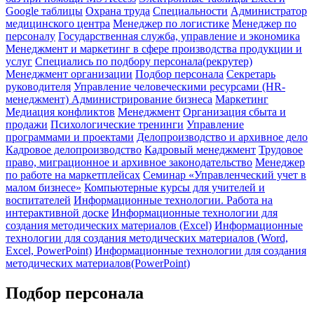
Google таблицы
Охрана труда
Специальности
Администратор
медицинского центра
Менеджер по логистике
Менеджер по
персоналу
Государственная служба, управление и экономика
Менеджмент и маркетинг в сфере производства продукции и
услуг
Специались по подбору персонала(рекрутер)
Менеджмент организации
Подбор персонала
Секретарь
руководителя
Управление человеческими ресурсами (HR-
менеджмент)
Администрирование бизнеса
Маркетинг
Медиация конфликтов
Менеджмент
Организация сбыта и
продажи
Психологические тренинги
Управление
программами и проектами
Делопроизводство и архивное дело
Кадровое делопроизводство
Кадровый менеджмент
Трудовое
право, миграционное и архивное законодательство
Менеджер
по работе на маркетплейсах
Семинар «Управленческий учет в
малом бизнесе»
Компьютерные курсы для учителей и
воспитателей
Информационные технологии. Работа на
интерактивной доске
Информационные технологии для
создания методических материалов (Excel)
Информационные
технологии для создания методических материалов (Word,
Excel, PowerPoint)
Информационные технологии для создания
методических материалов(PowerPoint)
Подбор персонала