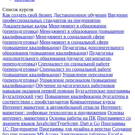
Список курсов
Как создать свой бизнес
Дистанционное обучение
Введение
профессиональных стандартов на предприятии
Доказательные кадры
Менеджмент в образовании
(переподготовка)
Менеджмент в образовании (повышение
квалификации)
Менеджмент в социальной сфере
(переподготовка)
Менеджмент в социальной сфере
(повышение квалификации)
Педагогика дополнительного
образования (повышение квалификации)
Педагогика
дополнительного образования (педагог организатор,
переподготовка)
Специалист по социальной работе
(переподготовка)
Специалист по социальной работе
(повышение квалификации)
Управление персоналом
(переподготовка)
Управление персоналом (повышение
квалификации)
Обучение педагогических работников
навыкам оказания первой помощи
Бухгалтерские программы
Бухгалтерский учет
Повышение квалификации бухгалтера в
соответствии с профстандартом
Компьютерные курсы
Интернет маркетинг в автомобильной отрасли
Интернет-
маркетинг: цифровые технологии в продвижении
Основы
интернет- маркетинга
Основы работы на ПК
Программист со
знанием языков JavaScript/TypeScript, Dart и Go
Программы
1С: Предприятие
Программы для дизайна и верстки
Создание
баз при помощи MS Access
Электронные таблицы Excel и