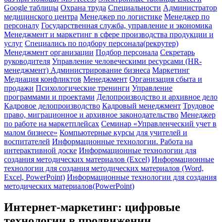
Google таблицы
Охрана труда
Специальности
Администратор
медицинского центра
Менеджер по логистике
Менеджер по
персоналу
Государственная служба, управление и экономика
Менеджмент и маркетинг в сфере производства продукции и
услуг
Специались по подбору персонала(рекрутер)
Менеджмент организации
Подбор персонала
Секретарь
руководителя
Управление человеческими ресурсами (HR-
менеджмент)
Администрирование бизнеса
Маркетинг
Медиация конфликтов
Менеджмент
Организация сбыта и
продажи
Психологические тренинги
Управление
программами и проектами
Делопроизводство и архивное дело
Кадровое делопроизводство
Кадровый менеджмент
Трудовое
право, миграционное и архивное законодательство
Менеджер
по работе на маркетплейсах
Семинар «Управленческий учет в
малом бизнесе»
Компьютерные курсы для учителей и
воспитателей
Информационные технологии. Работа на
интерактивной доске
Информационные технологии для
создания методических материалов (Excel)
Информационные
технологии для создания методических материалов (Word,
Excel, PowerPoint)
Информационные технологии для создания
методических материалов(PowerPoint)
Интернет-маркетинг: цифровые
технологии в продвижении