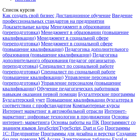
Список курсов
Как создать свой бизнес
Дистанционное обучение
Введение
профессиональных стандартов на предприятии
Доказательные кадры
Менеджмент в образовании
(переподготовка)
Менеджмент в образовании (повышение
квалификации)
Менеджмент в социальной сфере
(переподготовка)
Менеджмент в социальной сфере
(повышение квалификации)
Педагогика дополнительного
образования (повышение квалификации)
Педагогика
дополнительного образования (педагог организатор,
переподготовка)
Специалист по социальной работе
(переподготовка)
Специалист по социальной работе
(повышение квалификации)
Управление персоналом
(переподготовка)
Управление персоналом (повышение
квалификации)
Обучение педагогических работников
навыкам оказания первой помощи
Бухгалтерские программы
Бухгалтерский учет
Повышение квалификации бухгалтера в
соответствии с профстандартом
Компьютерные курсы
Интернет маркетинг в автомобильной отрасли
Интернет-
маркетинг: цифровые технологии в продвижении
Основы
интернет- маркетинга
Основы работы на ПК
Программист со
знанием языков JavaScript/TypeScript, Dart и Go
Программы
1С: Предприятие
Программы для дизайна и верстки
Создание
баз при помощи MS Access
Электронные таблицы Excel и