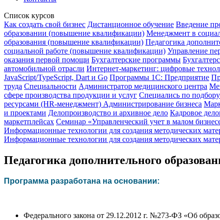
Список курсов
Как создать свой бизнес
Дистанционное обучение
Введение пр
образовании (повышение квалификации)
Менеджмент в социал
образования (повышение квалификации)
Педагогика дополните
социальной работе (повышение квалификации)
Управление пер
оказания первой помощи
Бухгалтерские программы
Бухгалтерс
автомобильной отрасли
Интернет-маркетинг: цифровые техно
JavaScript/TypeScript, Dart и Go
Программы 1С: Предприятие
Пр
труда
Специальности
Администратор медицинского центра
Ме
сфере производства продукции и услуг
Специались по подбору
ресурсами (HR-менеджмент)
Администрирование бизнеса
Мар
и проектами
Делопроизводство и архивное дело
Кадровое дело
маркетплейсах
Семинар «Управленческий учет в малом бизнес
Информационные технологии для создания методических матер
Информационные технологии для создания методических матер
Педагогика дополнительного образова
Программа разработана на основании:
Федерального закона от 29.12.2012 г. №273-ФЗ «Об обра