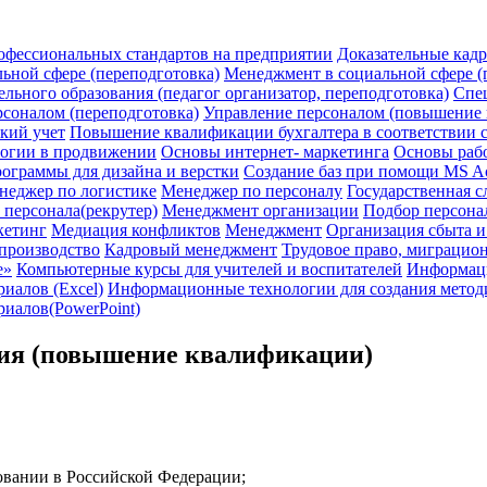
офессиональных стандартов на предприятии
Доказательные кад
ьной сфере (переподготовка)
Менеджмент в социальной сфере 
льного образования (педагог организатор, переподготовка)
Спец
соналом (переподготовка)
Управление персоналом (повышение
кий учет
Повышение квалификации бухгалтера в соответствии 
логии в продвижении
Основы интернет- маркетинга
Основы раб
ограммы для дизайна и верстки
Создание баз при помощи MS A
неджер по логистике
Менеджер по персоналу
Государственная с
 персонала(рекрутер)
Менеджмент организации
Подбор персона
кетинг
Медиация конфликтов
Менеджмент
Организация сбыта 
производство
Кадровый менеджмент
Трудовое право, миграцион
е»
Компьютерные курсы для учителей и воспитателей
Информаци
иалов (Excel)
Информационные технологии для создания методич
иалов(PowerPoint)
ния (повышение квалификации)
зовании в Российской Федерации;