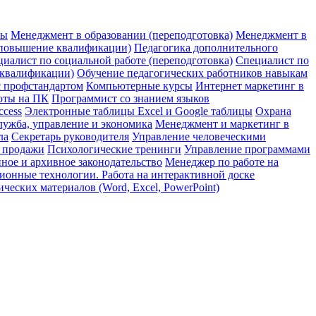
ры
Менеджмент в образовании (переподготовка)
Менеджмент в
(повышение квалификации)
Педагогика дополнительного
иалист по социальной работе (переподготовка)
Специалист по
 квалификации)
Обучение педагогических работников навыкам
с профстандартом
Компьютерные курсы
Интернет маркетинг в
оты на ПК
Программист со знанием языков
ccess
Электронные таблицы Excel и Google таблицы
Охрана
лужба, управление и экономика
Менеджмент и маркетинг в
ла
Секретарь руководителя
Управление человеческими
и продажи
Психологические тренинги
Управление программами
ное и архивное законодательство
Менеджер по работе на
онные технологии. Работа на интерактивной доске
еских материалов (Word, Excel, PowerPoint)