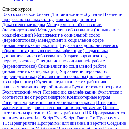
Список курсов
Как создать свой бизнес
Дистанционное обучение
Введение
профессиональных стандартов на предприятии
Доказательные кадры
Менеджмент в образовании
(переподготовка)
Менеджмент в образовании (повышение
квалификации)
Менеджмент в социальной сфере
(переподготовка)
Менеджмент в социальной сфере
(повышение квалификации)
Педагогика дополнительного
образования (повышение квалификации)
Педагогика
дополнительного образования (педагог организатор,
переподготовка)
Специалист по социальной работе
(переподготовка)
Специалист по социальной работе
(повышение квалификации)
Управление персоналом
(переподготовка)
Управление персоналом (повышение
квалификации)
Обучение педагогических работников
навыкам оказания первой помощи
Бухгалтерские программы
Бухгалтерский учет
Повышение квалификации бухгалтера в
соответствии с профстандартом
Компьютерные курсы
Интернет маркетинг в автомобильной отрасли
Интернет-
маркетинг: цифровые технологии в продвижении
Основы
интернет- маркетинга
Основы работы на ПК
Программист со
знанием языков JavaScript/TypeScript, Dart и Go
Программы
1С: Предприятие
Программы для дизайна и верстки
Создание
баз при помощи MS Access
Электронные таблицы Excel и