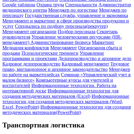
Google таблицы
Охрана труда
Специальности
Администратор
медицинского центра
Менеджер по логистике
Менеджер по
персоналу
Государственная служба, управление и экономика
Менеджмент и маркетинг в сфере производства продукции и
услуг
Специались по подбору персонала(рекрутер)
Менеджмент организации
Подбор персонала
Секретарь
руководителя
Управление человеческими ресурсами (HR-
менеджмент)
Администрирование бизнеса
Маркетинг
Медиация конфликтов
Менеджмент
Организация сбыта и
продажи
Психологические тренинги
Управление
программами и проектами
Делопроизводство и архивное дело
Кадровое делопроизводство
Кадровый менеджмент
Трудовое
право, миграционное и архивное законодательство
Менеджер
по работе на маркетплейсах
Семинар «Управленческий учет в
малом бизнесе»
Компьютерные курсы для учителей и
воспитателей
Информационные технологии. Работа на
интерактивной доске
Информационные технологии для
создания методических материалов (Excel)
Информационные
технологии для создания методических материалов (Word,
Excel, PowerPoint)
Информационные технологии для создания
методических материалов(PowerPoint)
Транспортная логистика