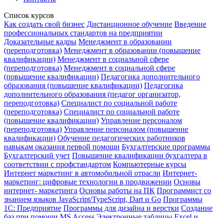
Список курсов
Как создать свой бизнес
Дистанционное обучение
Введение
профессиональных стандартов на предприятии
Доказательные кадры
Менеджмент в образовании
(переподготовка)
Менеджмент в образовании (повышение
квалификации)
Менеджмент в социальной сфере
(переподготовка)
Менеджмент в социальной сфере
(повышение квалификации)
Педагогика дополнительного
образования (повышение квалификации)
Педагогика
дополнительного образования (педагог организатор,
переподготовка)
Специалист по социальной работе
(переподготовка)
Специалист по социальной работе
(повышение квалификации)
Управление персоналом
(переподготовка)
Управление персоналом (повышение
квалификации)
Обучение педагогических работников
навыкам оказания первой помощи
Бухгалтерские программы
Бухгалтерский учет
Повышение квалификации бухгалтера в
соответствии с профстандартом
Компьютерные курсы
Интернет маркетинг в автомобильной отрасли
Интернет-
маркетинг: цифровые технологии в продвижении
Основы
интернет- маркетинга
Основы работы на ПК
Программист со
знанием языков JavaScript/TypeScript, Dart и Go
Программы
1С: Предприятие
Программы для дизайна и верстки
Создание
баз при помощи MS Access
Электронные таблицы Excel и