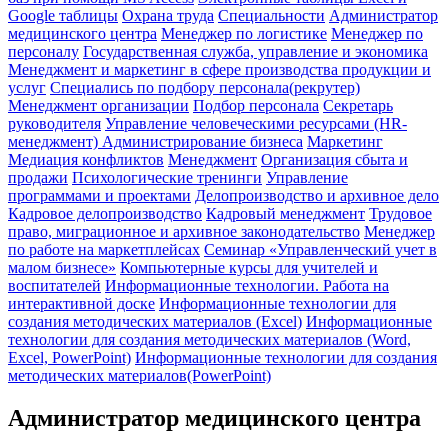
Google таблицы
Охрана труда
Специальности
Администратор
медицинского центра
Менеджер по логистике
Менеджер по
персоналу
Государственная служба, управление и экономика
Менеджмент и маркетинг в сфере производства продукции и
услуг
Специались по подбору персонала(рекрутер)
Менеджмент организации
Подбор персонала
Секретарь
руководителя
Управление человеческими ресурсами (HR-
менеджмент)
Администрирование бизнеса
Маркетинг
Медиация конфликтов
Менеджмент
Организация сбыта и
продажи
Психологические тренинги
Управление
программами и проектами
Делопроизводство и архивное дело
Кадровое делопроизводство
Кадровый менеджмент
Трудовое
право, миграционное и архивное законодательство
Менеджер
по работе на маркетплейсах
Семинар «Управленческий учет в
малом бизнесе»
Компьютерные курсы для учителей и
воспитателей
Информационные технологии. Работа на
интерактивной доске
Информационные технологии для
создания методических материалов (Excel)
Информационные
технологии для создания методических материалов (Word,
Excel, PowerPoint)
Информационные технологии для создания
методических материалов(PowerPoint)
Администратор медицинского центра