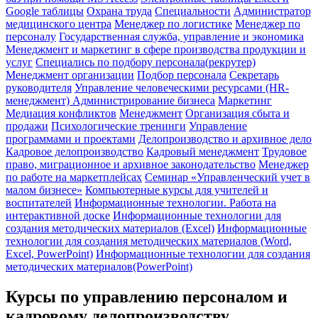
Google таблицы
Охрана труда
Специальности
Администратор
медицинского центра
Менеджер по логистике
Менеджер по
персоналу
Государственная служба, управление и экономика
Менеджмент и маркетинг в сфере производства продукции и
услуг
Специались по подбору персонала(рекрутер)
Менеджмент организации
Подбор персонала
Секретарь
руководителя
Управление человеческими ресурсами (HR-
менеджмент)
Администрирование бизнеса
Маркетинг
Медиация конфликтов
Менеджмент
Организация сбыта и
продажи
Психологические тренинги
Управление
программами и проектами
Делопроизводство и архивное дело
Кадровое делопроизводство
Кадровый менеджмент
Трудовое
право, миграционное и архивное законодательство
Менеджер
по работе на маркетплейсах
Семинар «Управленческий учет в
малом бизнесе»
Компьютерные курсы для учителей и
воспитателей
Информационные технологии. Работа на
интерактивной доске
Информационные технологии для
создания методических материалов (Excel)
Информационные
технологии для создания методических материалов (Word,
Excel, PowerPoint)
Информационные технологии для создания
методических материалов(PowerPoint)
Курсы по управлению персоналом и
кадровому делопроизводству