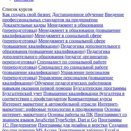
Список курсов
Как создать свой бизнес
Дистанционное обучение
Введение
профессиональных стандартов на предприятии
Доказательные кадры
Менеджмент в образовании
(переподготовка)
Менеджмент в образовании (повышение
квалификации)
Менеджмент в социальной сфере
(переподготовка)
Менеджмент в социальной сфере
(повышение квалификации)
Педагогика дополнительного
образования (повышение квалификации)
Педагогика
дополнительного образования (педагог организатор,
переподготовка)
Специалист по социальной работе
(переподготовка)
Специалист по социальной работе
(повышение квалификации)
Управление персоналом
(переподготовка)
Управление персоналом (повышение
квалификации)
Обучение педагогических работников
навыкам оказания первой помощи
Бухгалтерские программы
Бухгалтерский учет
Повышение квалификации бухгалтера в
соответствии с профстандартом
Компьютерные курсы
Интернет маркетинг в автомобильной отрасли
Интернет-
маркетинг: цифровые технологии в продвижении
Основы
интернет- маркетинга
Основы работы на ПК
Программист со
знанием языков JavaScript/TypeScript, Dart и Go
Программы
1С: Предприятие
Программы для дизайна и верстки
Создание
баз при помощи MS Access
Электронные таблицы Excel и