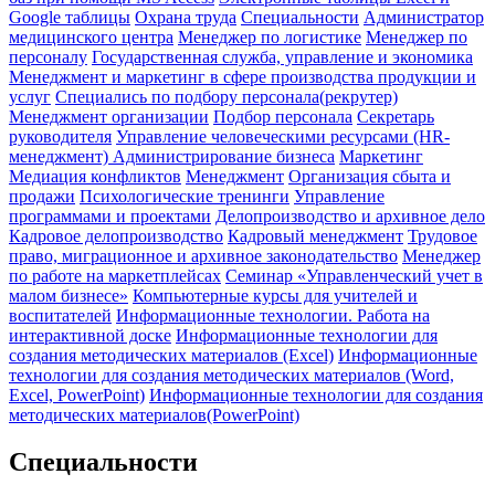
Google таблицы
Охрана труда
Специальности
Администратор
медицинского центра
Менеджер по логистике
Менеджер по
персоналу
Государственная служба, управление и экономика
Менеджмент и маркетинг в сфере производства продукции и
услуг
Специались по подбору персонала(рекрутер)
Менеджмент организации
Подбор персонала
Секретарь
руководителя
Управление человеческими ресурсами (HR-
менеджмент)
Администрирование бизнеса
Маркетинг
Медиация конфликтов
Менеджмент
Организация сбыта и
продажи
Психологические тренинги
Управление
программами и проектами
Делопроизводство и архивное дело
Кадровое делопроизводство
Кадровый менеджмент
Трудовое
право, миграционное и архивное законодательство
Менеджер
по работе на маркетплейсах
Семинар «Управленческий учет в
малом бизнесе»
Компьютерные курсы для учителей и
воспитателей
Информационные технологии. Работа на
интерактивной доске
Информационные технологии для
создания методических материалов (Excel)
Информационные
технологии для создания методических материалов (Word,
Excel, PowerPoint)
Информационные технологии для создания
методических материалов(PowerPoint)
Специальности