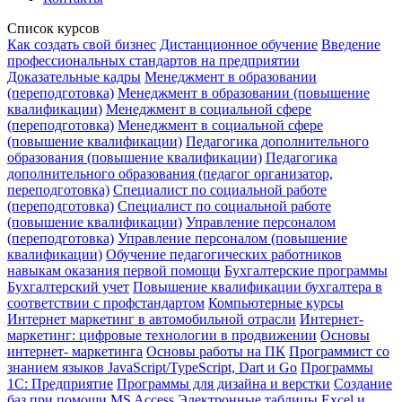
Список курсов
Как создать свой бизнес
Дистанционное обучение
Введение
профессиональных стандартов на предприятии
Доказательные кадры
Менеджмент в образовании
(переподготовка)
Менеджмент в образовании (повышение
квалификации)
Менеджмент в социальной сфере
(переподготовка)
Менеджмент в социальной сфере
(повышение квалификации)
Педагогика дополнительного
образования (повышение квалификации)
Педагогика
дополнительного образования (педагог организатор,
переподготовка)
Специалист по социальной работе
(переподготовка)
Специалист по социальной работе
(повышение квалификации)
Управление персоналом
(переподготовка)
Управление персоналом (повышение
квалификации)
Обучение педагогических работников
навыкам оказания первой помощи
Бухгалтерские программы
Бухгалтерский учет
Повышение квалификации бухгалтера в
соответствии с профстандартом
Компьютерные курсы
Интернет маркетинг в автомобильной отрасли
Интернет-
маркетинг: цифровые технологии в продвижении
Основы
интернет- маркетинга
Основы работы на ПК
Программист со
знанием языков JavaScript/TypeScript, Dart и Go
Программы
1С: Предприятие
Программы для дизайна и верстки
Создание
баз при помощи MS Access
Электронные таблицы Excel и