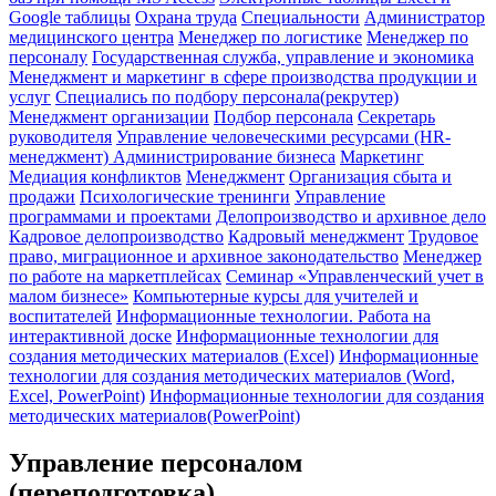
Google таблицы
Охрана труда
Специальности
Администратор
медицинского центра
Менеджер по логистике
Менеджер по
персоналу
Государственная служба, управление и экономика
Менеджмент и маркетинг в сфере производства продукции и
услуг
Специались по подбору персонала(рекрутер)
Менеджмент организации
Подбор персонала
Секретарь
руководителя
Управление человеческими ресурсами (HR-
менеджмент)
Администрирование бизнеса
Маркетинг
Медиация конфликтов
Менеджмент
Организация сбыта и
продажи
Психологические тренинги
Управление
программами и проектами
Делопроизводство и архивное дело
Кадровое делопроизводство
Кадровый менеджмент
Трудовое
право, миграционное и архивное законодательство
Менеджер
по работе на маркетплейсах
Семинар «Управленческий учет в
малом бизнесе»
Компьютерные курсы для учителей и
воспитателей
Информационные технологии. Работа на
интерактивной доске
Информационные технологии для
создания методических материалов (Excel)
Информационные
технологии для создания методических материалов (Word,
Excel, PowerPoint)
Информационные технологии для создания
методических материалов(PowerPoint)
Управление персоналом
(переподготовка)