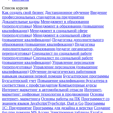
Список курсов
Как создать свой бизнес
Дистанционное обучение
Введение
профессиональных стандартов на предприятии
Доказательные кадры
Менеджмент в образовании
(переподготовка)
Менеджмент в образовании (повышение
квалификации)
Менеджмент в социальной сфере
(переподготовка)
Менеджмент в социальной сфере
(повышение квалификации)
Педагогика дополнительного
образования (повышение квалификации)
Педагогика
дополнительного образования (педагог организатор,
переподготовка)
Специалист по социальной работе
(переподготовка)
Специалист по социальной работе
(повышение квалификации)
Управление персоналом
(переподготовка)
Управление персоналом (повышение
квалификации)
Обучение педагогических работников
навыкам оказания первой помощи
Бухгалтерские программы
Бухгалтерский учет
Повышение квалификации бухгалтера в
соответствии с профстандартом
Компьютерные курсы
Интернет маркетинг в автомобильной отрасли
Интернет-
маркетинг: цифровые технологии в продвижении
Основы
интернет- маркетинга
Основы работы на ПК
Программист со
знанием языков JavaScript/TypeScript, Dart и Go
Программы
1С: Предприятие
Программы для дизайна и верстки
Создание
баз при помощи MS Access
Электронные таблицы Excel и