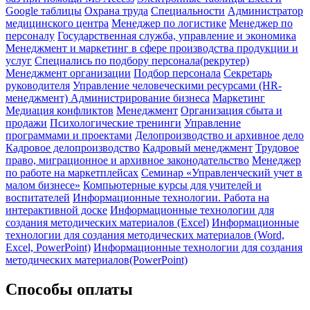
Google таблицы
Охрана труда
Специальности
Администратор
медицинского центра
Менеджер по логистике
Менеджер по
персоналу
Государственная служба, управление и экономика
Менеджмент и маркетинг в сфере производства продукции и
услуг
Специались по подбору персонала(рекрутер)
Менеджмент организации
Подбор персонала
Секретарь
руководителя
Управление человеческими ресурсами (HR-
менеджмент)
Администрирование бизнеса
Маркетинг
Медиация конфликтов
Менеджмент
Организация сбыта и
продажи
Психологические тренинги
Управление
программами и проектами
Делопроизводство и архивное дело
Кадровое делопроизводство
Кадровый менеджмент
Трудовое
право, миграционное и архивное законодательство
Менеджер
по работе на маркетплейсах
Семинар «Управленческий учет в
малом бизнесе»
Компьютерные курсы для учителей и
воспитателей
Информационные технологии. Работа на
интерактивной доске
Информационные технологии для
создания методических материалов (Excel)
Информационные
технологии для создания методических материалов (Word,
Excel, PowerPoint)
Информационные технологии для создания
методических материалов(PowerPoint)
Способы оплаты