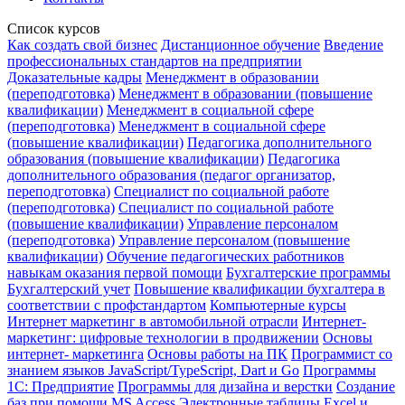
Список курсов
Как создать свой бизнес
Дистанционное обучение
Введение
профессиональных стандартов на предприятии
Доказательные кадры
Менеджмент в образовании
(переподготовка)
Менеджмент в образовании (повышение
квалификации)
Менеджмент в социальной сфере
(переподготовка)
Менеджмент в социальной сфере
(повышение квалификации)
Педагогика дополнительного
образования (повышение квалификации)
Педагогика
дополнительного образования (педагог организатор,
переподготовка)
Специалист по социальной работе
(переподготовка)
Специалист по социальной работе
(повышение квалификации)
Управление персоналом
(переподготовка)
Управление персоналом (повышение
квалификации)
Обучение педагогических работников
навыкам оказания первой помощи
Бухгалтерские программы
Бухгалтерский учет
Повышение квалификации бухгалтера в
соответствии с профстандартом
Компьютерные курсы
Интернет маркетинг в автомобильной отрасли
Интернет-
маркетинг: цифровые технологии в продвижении
Основы
интернет- маркетинга
Основы работы на ПК
Программист со
знанием языков JavaScript/TypeScript, Dart и Go
Программы
1С: Предприятие
Программы для дизайна и верстки
Создание
баз при помощи MS Access
Электронные таблицы Excel и