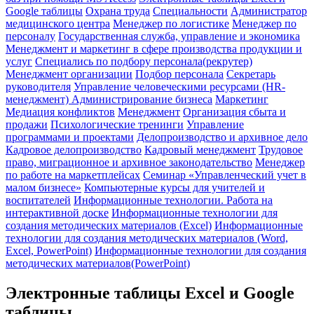
Google таблицы
Охрана труда
Специальности
Администратор
медицинского центра
Менеджер по логистике
Менеджер по
персоналу
Государственная служба, управление и экономика
Менеджмент и маркетинг в сфере производства продукции и
услуг
Специались по подбору персонала(рекрутер)
Менеджмент организации
Подбор персонала
Секретарь
руководителя
Управление человеческими ресурсами (HR-
менеджмент)
Администрирование бизнеса
Маркетинг
Медиация конфликтов
Менеджмент
Организация сбыта и
продажи
Психологические тренинги
Управление
программами и проектами
Делопроизводство и архивное дело
Кадровое делопроизводство
Кадровый менеджмент
Трудовое
право, миграционное и архивное законодательство
Менеджер
по работе на маркетплейсах
Семинар «Управленческий учет в
малом бизнесе»
Компьютерные курсы для учителей и
воспитателей
Информационные технологии. Работа на
интерактивной доске
Информационные технологии для
создания методических материалов (Excel)
Информационные
технологии для создания методических материалов (Word,
Excel, PowerPoint)
Информационные технологии для создания
методических материалов(PowerPoint)
Электронные таблицы Excel и Google
таблицы