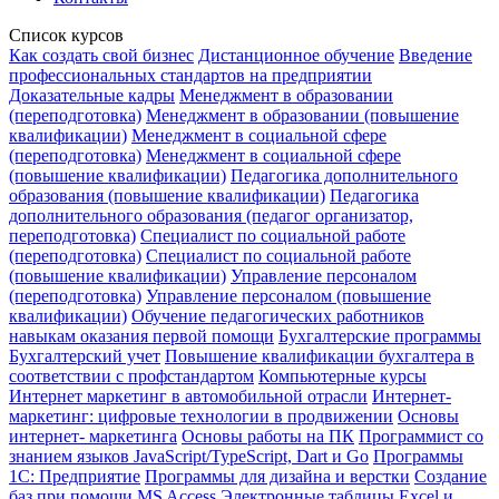
Список курсов
Как создать свой бизнес
Дистанционное обучение
Введение
профессиональных стандартов на предприятии
Доказательные кадры
Менеджмент в образовании
(переподготовка)
Менеджмент в образовании (повышение
квалификации)
Менеджмент в социальной сфере
(переподготовка)
Менеджмент в социальной сфере
(повышение квалификации)
Педагогика дополнительного
образования (повышение квалификации)
Педагогика
дополнительного образования (педагог организатор,
переподготовка)
Специалист по социальной работе
(переподготовка)
Специалист по социальной работе
(повышение квалификации)
Управление персоналом
(переподготовка)
Управление персоналом (повышение
квалификации)
Обучение педагогических работников
навыкам оказания первой помощи
Бухгалтерские программы
Бухгалтерский учет
Повышение квалификации бухгалтера в
соответствии с профстандартом
Компьютерные курсы
Интернет маркетинг в автомобильной отрасли
Интернет-
маркетинг: цифровые технологии в продвижении
Основы
интернет- маркетинга
Основы работы на ПК
Программист со
знанием языков JavaScript/TypeScript, Dart и Go
Программы
1С: Предприятие
Программы для дизайна и верстки
Создание
баз при помощи MS Access
Электронные таблицы Excel и