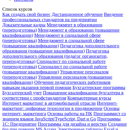
Список курсов
Как создать свой бизнес
Дистанционное обучение
Введение
профессиональных стандартов на предприятии
Доказательные кадры
Менеджмент в образовании
(переподготовка)
Менеджмент в образовании (повышение
квалификации)
Менеджмент в социальной сфере
(переподготовка)
Менеджмент в социальной сфере
(повышение квалификации)
Педагогика дополнительного
образования (повышение квалификации)
Педагогика
дополнительного образования (педагог организатор,
переподготовка)
Специалист по социальной работе
(переподготовка)
Специалист по социальной работе
(повышение квалификации)
Управление персоналом
(переподготовка)
Управление персоналом (повышение
квалификации)
Обучение педагогических работников
навыкам оказания первой помощи
Бухгалтерские программы
Бухгалтерский учет
Повышение квалификации бухгалтера в
соответствии с профстандартом
Компьютерные курсы
Интернет маркетинг в автомобильной отрасли
Интернет-
маркетинг: цифровые технологии в продвижении
Основы
интернет- маркетинга
Основы работы на ПК
Программист со
знанием языков JavaScript/TypeScript, Dart и Go
Программы
1С: Предприятие
Программы для дизайна и верстки
Создание
баз при помощи MS Access
Электронные таблицы Excel и