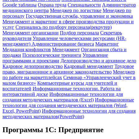
Google таблицы
Охрана труда
Специальности
Администратор
медицинского центра
Менеджер по логистике
Менеджер по
персоналу
Государственная служба, управление и экономика
Менеджмент и маркетинг в сфере производства продукции и
услуг
Специались по подбору персонала(рекрутер)
Менеджмент организации
Подбор персонала
Секретарь
руководителя
Управление человеческими ресурсами (HR-
менеджмент)
Администрирование бизнеса
Маркетинг
Медиация конфликтов
Менеджмент
Организация сбыта и
продажи
Психологические тренинги
Управление
программами и проектами
Делопроизводство и архивное дело
Кадровое делопроизводство
Кадровый менеджмент
Трудовое
право, миграционное и архивное законодательство
Менеджер
по работе на маркетплейсах
Семинар «Управленческий учет в
малом бизнесе»
Компьютерные курсы для учителей и
воспитателей
Информационные технологии. Работа на
интерактивной доске
Информационные технологии для
создания методических материалов (Excel)
Информационные
технологии для создания методических материалов (Word,
Excel, PowerPoint)
Информационные технологии для создания
методических материалов(PowerPoint)
Программы 1С: Предприятие