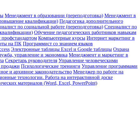
ры
Менеджмент в образовании (переподготовка)
Менеджмент в
(повышение квалификации)
Педагогика дополнительного
иалист по социальной работе (переподготовка)
Специалист по
 квалификации)
Обучение педагогических работников навыкам
с профстандартом
Компьютерные курсы
Интернет маркетинг в
оты на ПК
Программист со знанием языков
ccess
Электронные таблицы Excel и Google таблицы
Охрана
лужба, управление и экономика
Менеджмент и маркетинг в
ла
Секретарь руководителя
Управление человеческими
и продажи
Психологические тренинги
Управление программами
ное и архивное законодательство
Менеджер по работе на
онные технологии. Работа на интерактивной доске
еских материалов (Word, Excel, PowerPoint)