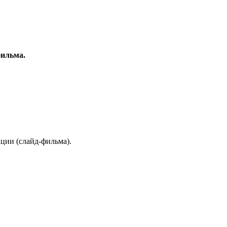
фильма.
ии (слайд-фильма).