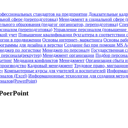
офессиональных стандартов на предприятии
Доказательные кад
ьной сфере (переподготовка)
Менеджмент в социальной сфере 
льного образования (педагог организатор, переподготовка)
Спец
соналом (переподготовка)
Управление персоналом (повышение
кий учет
Повышение квалификации бухгалтера в соответствии 
логии в продвижении
Основы интернет- маркетинга
Основы раб
ограммы для дизайна и верстки
Создание баз при помощи MS A
неджер по логистике
Менеджер по персоналу
Государственная с
 персонала(рекрутер)
Менеджмент организации
Подбор персона
кетинг
Медиация конфликтов
Менеджмент
Организация сбыта 
производство
Кадровый менеджмент
Трудовое право, миграцион
е»
Компьютерные курсы для учителей и воспитателей
Информаци
иалов (Excel)
Информационные технологии для создания методич
иалов(PowerPoint)
PoerPoint