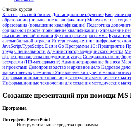
Список курсов
Как создать свой бизнес
Дистанционное обучение
Введение пр
образовании (повышение квалификации)
Менеджмент в социал
образования (повышение квалификации)
Педагогика дополните
социальной работе (повышение квалификации)
Управление пер
оказания первой помощи
Бухгалтерские программы
Бухгалтерс
автомобильной отрасли
Интернет-маркетинг: цифровые техно
JavaScript/TypeScript, Dart и Go
Программы 1С: Предприятие
Пр
труда
Специальности
Администратор медицинского центра
Ме
сфере производства продукции и услуг
Специались по подбору
ресурсами (HR-менеджмент)
Администрирование бизнеса
Мар
и проектами
Делопроизводство и архивное дело
Кадровое дело
маркетплейсах
Семинар «Управленческий учет в малом бизнес
Информационные технологии для создания методических матер
Информационные технологии для создания методических матер
Создание презентаций при помощи MS 
Программа
Интерфейс PowerPoint
· Инструментальные средства программы